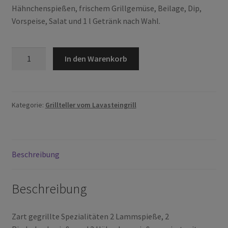
Hähnchenspießen, frischem Grillgemüse, Beilage, Dip,
Vorspeise, Salat und 1 l Getränk nach Wahl.
Sultans
In den Warenkorb
Grillgenuss
für
Zwei
Menge
Kategorie:
Grillteller vom Lavasteingrill
Beschreibung
Beschreibung
Zart gegrillte Spezialitäten 2 Lammspieße, 2