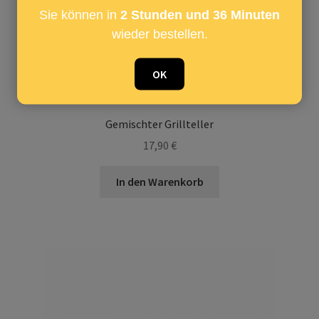
Sie können in
2 Stunden und 36 Minuten
wieder bestellen.
OK
Gemischter Grillteller
17,90
€
In den Warenkorb