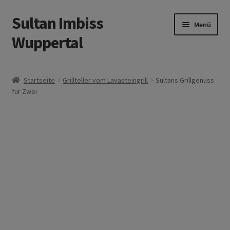
Sultan Imbiss
Zur
Zum
Menü
Navigation
Inhalt
Wuppertal
springen
springen
Allergene
Startseite
Grillteller vom Lavasteingrill
Sultans Grillgenuss
für Zwei
Öffnungszeiten
Vor Ort essen
Angebote
Liefergebiete
Warenkorb