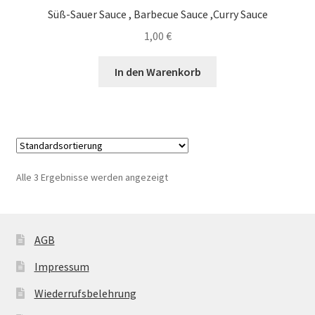
Die
Süß-Sauer Sauce , Barbecue Sauce ,Curry Sauce
Optionen
1,00
€
können
auf
In den Warenkorb
der
Produktseite
gewählt
werden
Alle 3 Ergebnisse werden angezeigt
AGB
Impressum
Wiederrufsbelehrung