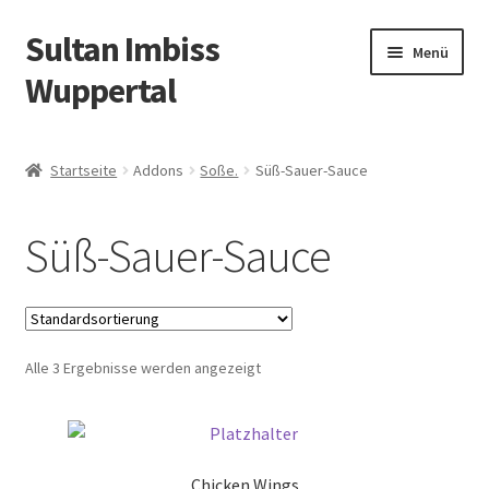
Sultan Imbiss
Zur
Zum
Menü
Navigation
Inhalt
Wuppertal
springen
springen
Allergene
Startseite
Addons
Soße.
Süß-Sauer-Sauce
Öffnungszeiten
Süß-Sauer-Sauce
Vor Ort essen
Angebote
Alle 3 Ergebnisse werden angezeigt
Liefergebiete
Warenkorb
Chicken Wings