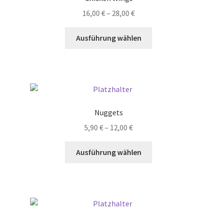
16,00
€
–
28,00
€
Dieses
Ausführung wählen
Produkt
weist
mehrere
Varianten
auf.
Die
Nuggets
Optionen
5,90
€
–
12,00
€
können
auf
Dieses
Ausführung wählen
der
Produkt
Produktseite
weist
gewählt
mehrere
werden
Varianten
auf.