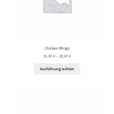
gewählt
werden
Chicken Wings
16,00
€
–
28,00
€
Dieses
Ausführung wählen
Produkt
weist
mehrere
Varianten
auf.
Die
Optionen