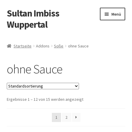
Sultan Imbiss
Zur
Zum
Menü
Navigation
Inhalt
Wuppertal
springen
springen
Allergene
Startseite
Addons
Soße
ohne Sauce
Öffnungszeiten
ohne Sauce
Vor Ort essen
Angebote
Ergebnisse 1 – 12 von 15 werden angezeigt
Liefergebiete
Warenkorb
1
2