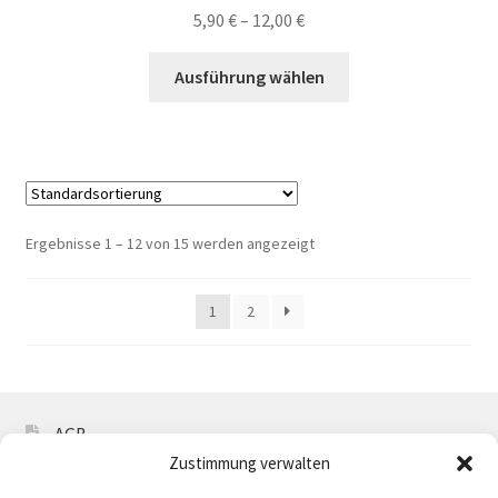
5,90
€
–
12,00
€
Dieses
Ausführung wählen
Produkt
weist
mehrere
Varianten
auf.
Die
Ergebnisse 1 – 12 von 15 werden angezeigt
Optionen
können
1
2
auf
der
Produktseite
gewählt
werden
AGB
Zustimmung verwalten
Impressum