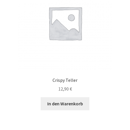
können
auf
der
Produktseite
gewählt
werden
Crispy Teller
12,90
€
In den Warenkorb