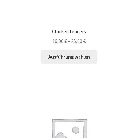
Chicken tenders
16,00
€
–
25,00
€
Dieses
Ausführung wählen
Produkt
weist
mehrere
Varianten
auf.
Die
Optionen
können
auf
der
Produktseite