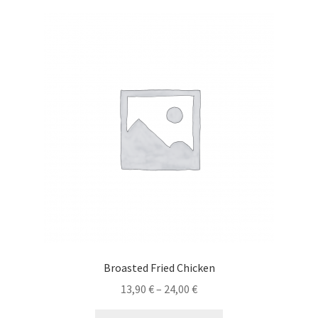
Broasted Fried Chicken
13,90
€
–
24,00
€
Dieses