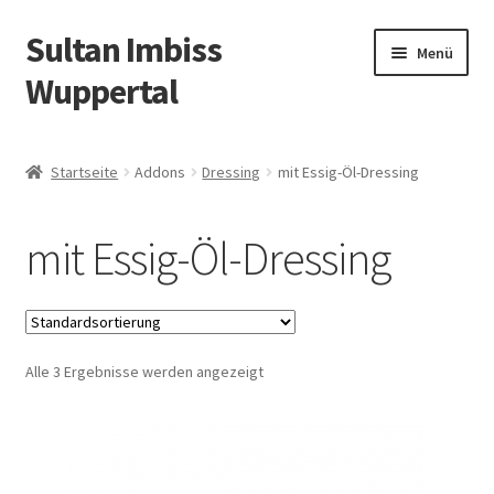
Sultan Imbiss
Zur
Zum
Menü
Navigation
Inhalt
Wuppertal
springen
springen
Allergene
Startseite
Addons
Dressing
mit Essig-Öl-Dressing
Öffnungszeiten
mit Essig-Öl-Dressing
Vor Ort essen
Angebote
Alle 3 Ergebnisse werden angezeigt
Liefergebiete
Warenkorb