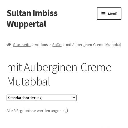
Sultan Imbiss
Zur
Zum
Menü
Navigation
Inhalt
Wuppertal
springen
springen
Allergene
Startseite
Addons
Soße
mit Auberginen-Creme Mutabbal
Öffnungszeiten
mit Auberginen-Creme
Vor Ort essen
Mutabbal
Angebote
Liefergebiete
Alle 3 Ergebnisse werden angezeigt
Warenkorb